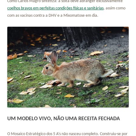
Como Carlos Magro sintetiza: a solta deve abranger exclusivamente
coelhos bravos em perfeitas condições físicas e sanitárias
, assim como
com as vacinas contra a DHV e a Mixomatose em dia.
UM MODELO VIVO, NÃO UMA RECEITA FECHADA
O Mosaico Estratégico dos 5 A’s não nasceu completo. Construiu-se por