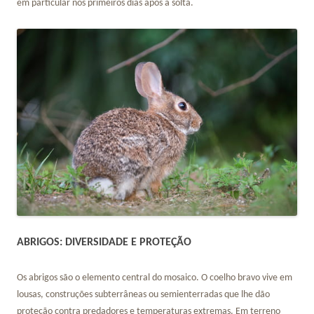
em particular nos primeiros dias após a solta.
ABRIGOS: DIVERSIDADE E PROTEÇÃO
Os abrigos são o elemento central do mosaico. O coelho bravo vive em
lousas, construções subterrâneas ou semienterradas que lhe dão
proteção contra predadores e temperaturas extremas. Em terreno