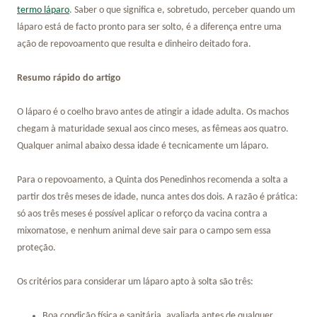
termo láparo
. Saber o que significa e, sobretudo, perceber quando um
láparo está de facto pronto para ser solto, é a diferença entre uma
ação de repovoamento que resulta e dinheiro deitado fora.
Resumo rápido do artigo
O láparo é o coelho bravo antes de atingir a idade adulta. Os machos
chegam à maturidade sexual aos cinco meses, as fêmeas aos quatro.
Qualquer animal abaixo dessa idade é tecnicamente um láparo.
Para o repovoamento, a Quinta dos Penedinhos recomenda a solta a
partir dos três meses de idade, nunca antes dos dois. A razão é prática:
só aos três meses é possível aplicar o reforço da vacina contra a
mixomatose, e nenhum animal deve sair para o campo sem essa
proteção.
Os critérios para considerar um láparo apto à solta são três:
Boa condição física e sanitária, avaliada antes de qualquer