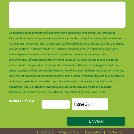
Ao solicitar o nosso contacto está a permitir que a Quinta dos Penedinhos, Lda. proceda ao
tratamento dos seus dados pessoais (incluindo, sem limitar, nome, localidade, telefone e e-mail).
A Quinta dos Penedinhos, Lda. garante total confidencialidade dos dados pessoais de cada pessoa
que nos contacte. O tratamento dos seus dados pessoais destina-se às finalidades que vier a
indicar expressamente na caixa “assunto”. A qualquer momento pode retirar o seu
consentimento, não afectando o tratamento já realizado, ou pode exercer os seus direitos de
acesso, de rectificação, de actualização, de limitação do tratamento e de apagamento dos seus
dados pessoais, o direito de oposição, bem como o direito à portabilidade dos dados enviando-nos
um e-mail para quinta.dos.penedinhos@gmail.com e, ainda, à reclamação junto da autoridade de
controlo competente. Ao submeter o seu pedido de contacto está a autorizar a Quinta dos
Penedinhos, Lda. a efectuar o tratamento dos seus dados pessoais no âmbito daquelas
finalidades, de acordo com a nossa política de privacidade disponível no nosso site.
INSIRA O CÓDIGO
Links Úteis
Mapa do Site
Newsletter
Contactos