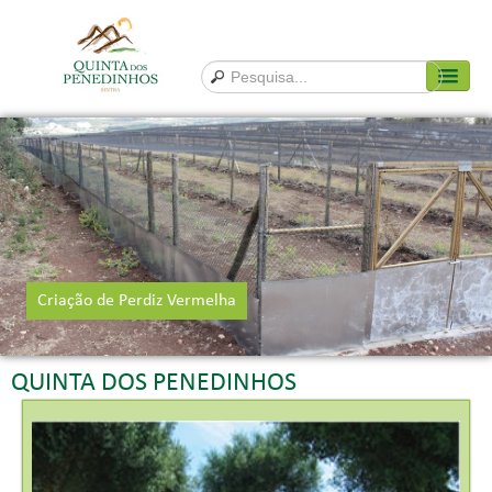
INÍCIO
QUEM SOMOS
GLOSSÁRIO
PRODUTOS E SERVIÇOS
Coelho Bravo
Perdiz Vermelha
Criação de Perdiz Vermelha
Perdigotos
Ovos de Perdiz
QUINTA DOS PENEDINHOS
Repovoamentos
CONTACTOS
TESTEMUNHOS