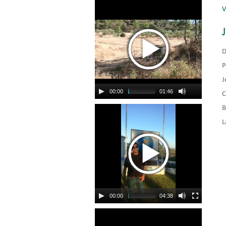
V
D
P
J
00:00
01:46
C
B
L
00:00
04:38