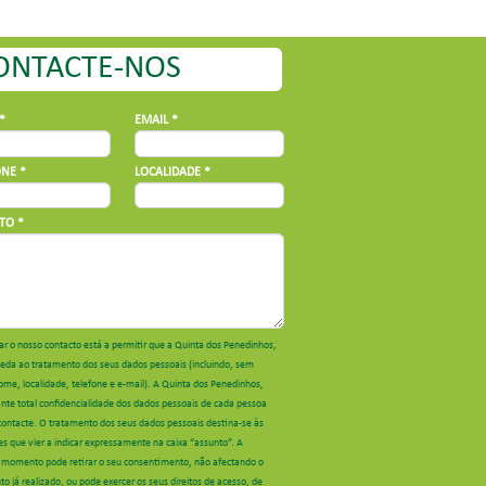
ONTACTE-NOS
*
EMAIL *
NE *
LOCALIDADE *
TO *
tar o nosso contacto está a permitir que a Quinta dos Penedinhos,
ceda ao tratamento dos seus dados pessoais (incluindo, sem
nome, localidade, telefone e e-mail). A Quinta dos Penedinhos,
ante total confidencialidade dos dados pessoais de cada pessoa
contacte. O tratamento dos seus dados pessoais destina-se às
es que vier a indicar expressamente na caixa “assunto”. A
 momento pode retirar o seu consentimento, não afectando o
o já realizado, ou pode exercer os seus direitos de acesso, de