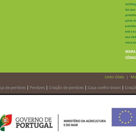
rectific
dos seus 
portabil
quinta.d
autorida
está a au
seus dad
nossa pol
INSIRA
CÓDIG
Links Úteis
Ma
ça de perdizes
|
Perdizes
|
Criação de perdizes
|
Caça coelho bravo
|
Criaçã