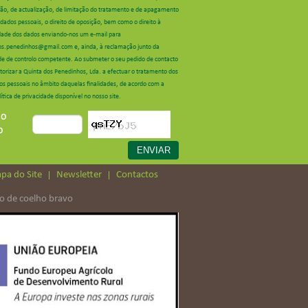
ação, de actualização, de limitação do tratamento e de apagamento
dados pessoais, o direito de oposição, bem como o direito à
idade dos dados enviando-nos um e-mail para
os.penedinhos@gmail.com e, ainda, à reclamação junto da
de de controlo competente. Ao submeter o seu pedido de contacto
torizar a Quinta dos Penedinhos, Lda. a efectuar o tratamento dos
os pessoais no âmbito daquelas finalidades, de acordo com a
ítica de privacidade disponível no nosso site.
 O
O
pa do Site
Newsletter
Contactos
o de coelho bravo