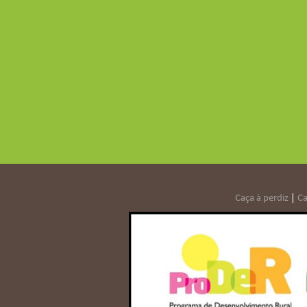
Caça à perdiz
|
Ca