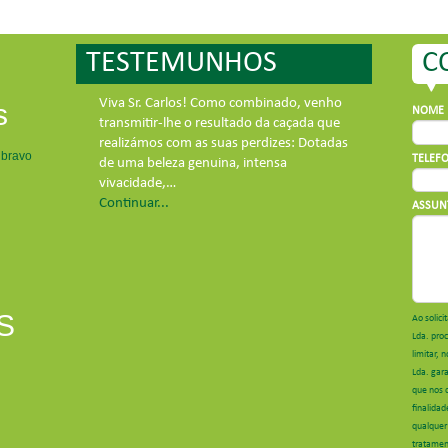
TESTEMUNHOS
C
enho
s
NOME 
 que
tadas
 bravo
TELEFO
ASSUN
S
Ao solici
Lda. pro
limitar, 
Lda. gar
que nos 
finalidad
qualquer
tratament